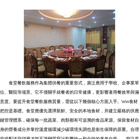
食堂餐飲服務作為集體供餐的重要形式，廣泛應用于學校、企事業單
位、醫院等場景。它不僅關乎就餐者的日常健康，更影響著用餐效率與滿
意度。要提升食堂餐飲服務質量，需從以下幾個核心方面入手。\n\n食材
把控是基礎。食堂應優先選擇新鮮、安全的本地食材，并建立嚴格的供應
鏈管理體系，確保每一批蔬菜、肉類都有可追溯的食品來源。保留食材自
身的營養成分并掌控溫度循環減少碳環境失調也是衛生保障的原重。合理
安排配送與儲藏才能不讓變質竄污影響統一和合味的參差自義——您注意