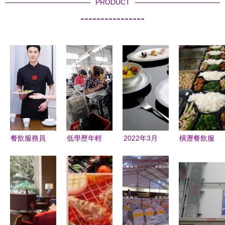
PRODUCT
----------------
餐飲服務員
低學歷年輕
2022年3月
橫瀝餐飲服
月薪
人 餐廳服
上海酒店餐
務公司 專
2800，為
務員與流水
飲與餐廚用
業承包飯
何年輕人仍
線的抉擇，
品展覽會
堂，打造企
蜂擁而至？
何者更優？
聚焦餐飲服
業餐飲新標
——老板揭
務創新
桿