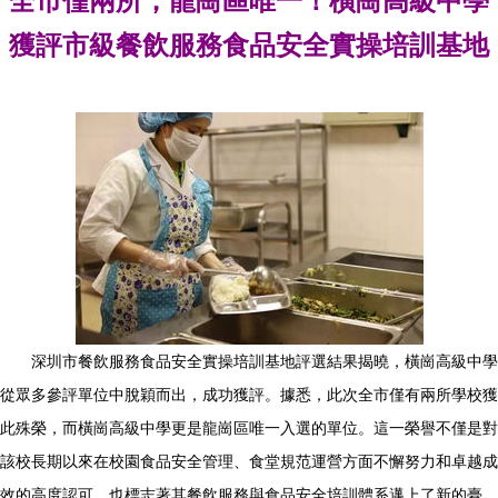
全市僅兩所，龍崗區唯一！橫崗高級中學
獲評市級餐飲服務食品安全實操培訓基地
深圳市餐飲服務食品安全實操培訓基地評選結果揭曉，橫崗高級中學
從眾多參評單位中脫穎而出，成功獲評。據悉，此次全市僅有兩所學校獲
此殊榮，而橫崗高級中學更是龍崗區唯一入選的單位。這一榮譽不僅是對
該校長期以來在校園食品安全管理、食堂規范運營方面不懈努力和卓越成
效的高度認可，也標志著其餐飲服務與食品安全培訓體系邁上了新的臺