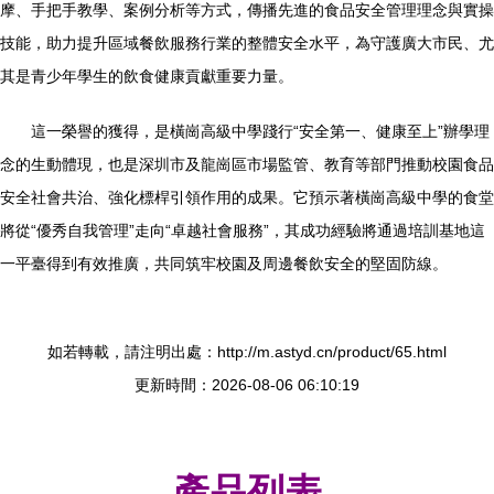
摩、手把手教學、案例分析等方式，傳播先進的食品安全管理理念與實操
技能，助力提升區域餐飲服務行業的整體安全水平，為守護廣大市民、尤
其是青少年學生的飲食健康貢獻重要力量。
這一榮譽的獲得，是橫崗高級中學踐行“安全第一、健康至上”辦學理
念的生動體現，也是深圳市及龍崗區市場監管、教育等部門推動校園食品
安全社會共治、強化標桿引領作用的成果。它預示著橫崗高級中學的食堂
將從“優秀自我管理”走向“卓越社會服務”，其成功經驗將通過培訓基地這
一平臺得到有效推廣，共同筑牢校園及周邊餐飲安全的堅固防線。
如若轉載，請注明出處：http://m.astyd.cn/product/65.html
更新時間：2026-08-06 06:10:19
產品列表