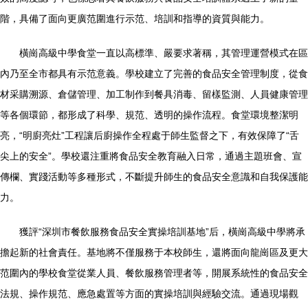
階，具備了面向更廣范圍進行示范、培訓和指導的資質與能力。
橫崗高級中學食堂一直以高標準、嚴要求著稱，其管理運營模式在區
內乃至全市都具有示范意義。學校建立了完善的食品安全管理制度，從食
材采購溯源、倉儲管理、加工制作到餐具消毒、留樣監測、人員健康管理
等各個環節，都形成了科學、規范、透明的操作流程。食堂環境整潔明
亮，“明廚亮灶”工程讓后廚操作全程處于師生監督之下，有效保障了“舌
尖上的安全”。學校還注重將食品安全教育融入日常，通過主題班會、宣
傳欄、實踐活動等多種形式，不斷提升師生的食品安全意識和自我保護能
力。
獲評“深圳市餐飲服務食品安全實操培訓基地”后，橫崗高級中學將承
擔起新的社會責任。基地將不僅服務于本校師生，還將面向龍崗區及更大
范圍內的學校食堂從業人員、餐飲服務管理者等，開展系統性的食品安全
法規、操作規范、應急處置等方面的實操培訓與經驗交流。通過現場觀