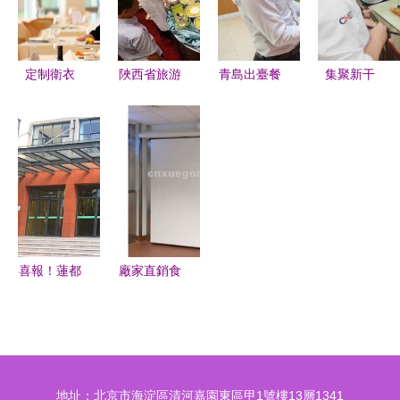
導
視覺藝術
定制衛衣
陜西省旅游
青島出臺餐
集聚新干
餐飲超市酒
住宿業餐飲
飲服務疫情
勁，激發新
店服務員工
服務現場實
防控12條
動能——飲
作服的秋冬
操培訓與技
暫停聚餐、
食服務中心
新風尚
能競賽圓滿
鼓勵外賣、
質量提升系
落幕
開學后推行
列活動第一
分餐到班
期 餐飲服
務品質躍升
喜報！蓮都
廠家直銷食
行動紀實
區餐飲服務
品加工廠冷
質量再提
庫，常州雪
升，新增8
宮冷藏以品
家A級食品
質服務立足
地址：北京市海淀區清河嘉園東區甲1號樓13層1341