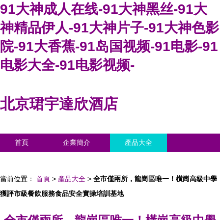
91大神成人在线-91大神黑丝-91大
神精品伊人-91大神片子-91大神色影
院-91大香蕉-91岛国视频-91电影-91
电影大全-91电影视频-
北京珺宇達欣酒店
首頁
企業簡介
產品大全
聯系我們
企業信息
訪客留言
當前位置：
首頁
>
產品大全
>
全市僅兩所，龍崗區唯一！橫崗高級中學
獲評市級餐飲服務食品安全實操培訓基地