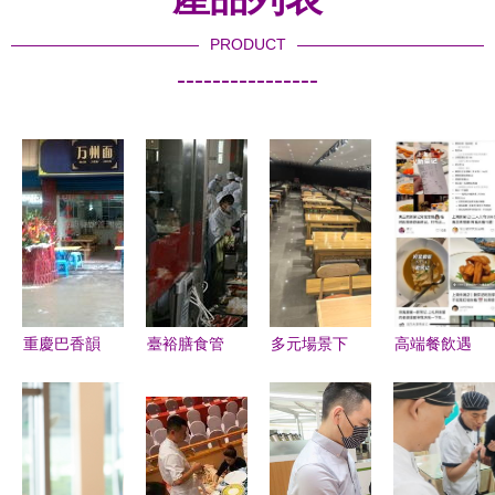
PRODUCT
----------------
重慶巴香韻
臺裕膳食管
多元場景下
高端餐飲遇
餐飲管理咨
理服務 全
的燒烤店成
冷，新精致
詢服務部
方位餐飲解
品展示策略
主義擴容
餐飲服務創
決方案提供
提升餐飲服
餐飲消費趨
新與專業指
商
務競爭力的
勢日漸明晰